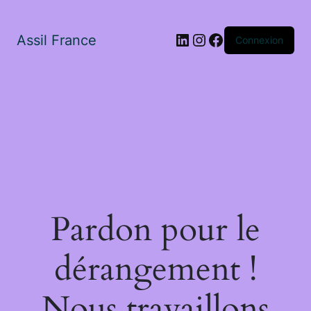
LinkedIn
Instagram
Facebook
Assil France
Connexion
Pardon pour le
dérangement !
Nous travaillons