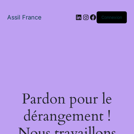
LinkedIn
Instagram
Facebook
Assil France
Connexion
Pardon pour le
dérangement !
Nous travaillons