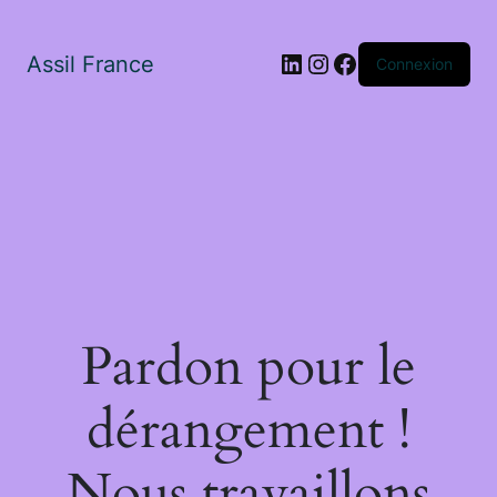
LinkedIn
Instagram
Facebook
Assil France
Connexion
Pardon pour le
dérangement !
Nous travaillons