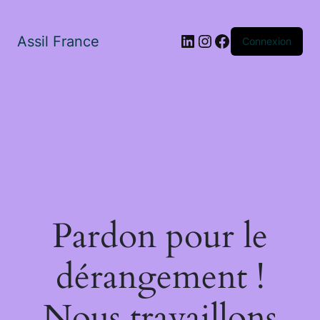
LinkedIn
Instagram
Facebook
Assil France
Connexion
Pardon pour le
dérangement !
Nous travaillons